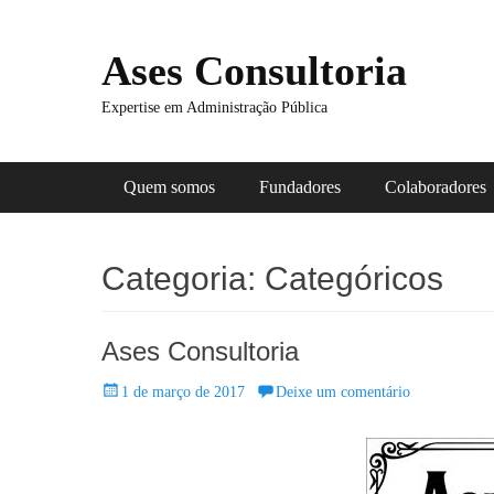
Ases Consultoria
Expertise em Administração Pública
Menu principal
Pular
Quem somos
Fundadores
Colaboradores
para
o
conteúdo
Categoria:
Categóricos
Ases Consultoria
Posted
1 de março de 2017
Deixe um comentário
on