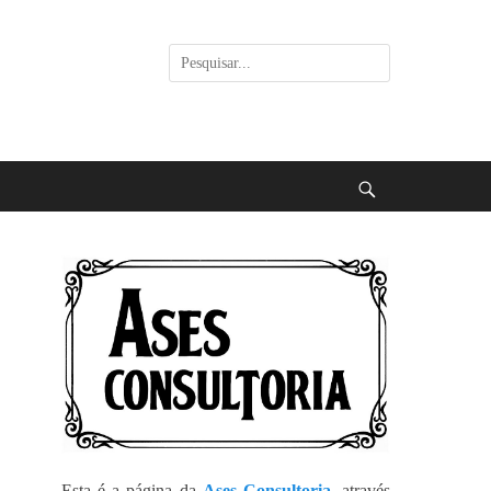
Pesquisar
por:
Buscar
Esta é a página da
Ases Consultoria
, através