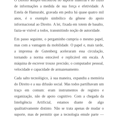
O Direito sempre encontrou no suporte material e no fluxo
de informações a medida de sua força e efetividade. A
Estela de Hamurabi, gravada em pedra há quase quatro mil
anos, é o exemplo simbólico da gênese do apoio
informacional ao Direito. A lei, fixada em totem de basalto,
fazia-se visível a todos, transmitindo noção de autoridade.
Em passo seguinte, o pergaminho cumpria o mesmo papel,
mas com a vantagem da mobilidade. O papel e, mais tarde,
a imprensa de Gutenberg aceleraram essa circulação,
tornando a norma estocável e replicável em escala. A
máquina de escrever trouxe precisão; o computador pessoal,
velocidade e capacidade de armazenamento.
Cada salto tecnológico, à sua maneira, expandiu a memória
do Direito e a sua difusão social. Mas todos partilhavam um
traço em comum: eram instrumentos de registro e
organização, não de apoio cognitivo. Com a chegada da
Inteligência Artificial, estamos diante de algo
qualitativamente distinto. Não se trata apenas de mudar o
suporte, mas de permitir que a tecnologia emule parte —