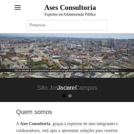
Ases Consultoria
Expertise em Administração Pública
Pesquisar
por:
São José dos Campos
Jacareí
•
•
Publicado em
Publicado em
por
por
Adauto
Adauto
Quem somos
A
Ases Consultoria
, graças à expertise de seus integrantes e
colaboradores, está apta a apresentar soluções para resolver