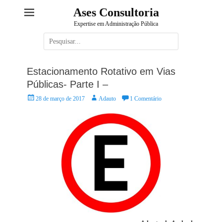
Ases Consultoria
Expertise em Administração Pública
Pesquisar
por:
Estacionamento Rotativo em Vias
Públicas- Parte I –
Posted
Autor:
28 de março de 2017
Adauto
1 Comentário
on