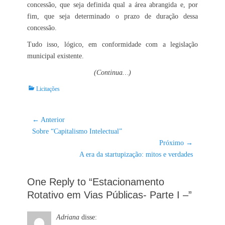
concessão, que seja definida qual a área abrangida e, por
fim, que seja determinado o prazo de duração dessa
concessão.
Tudo isso, lógico, em conformidade com a legislação
municipal existente.
(Continua…)
Categorias:
Licitações
Navegação
← Anterior
Post
de
Sobre “Capitalismo Intelectual”
anterior:
Próximo →
Post
Próximo
A era da startupização: mitos e verdades
post:
One Reply to “Estacionamento
Rotativo em Vias Públicas- Parte I –”
Adriana
disse: