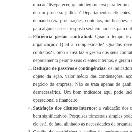
uma análise/parecer, quanto tempo leva para ter u
de um processo judicial? Departamentos eficientes 
demanda (ex. procurações, contratos, notificações, 
para alguns casos a resposta será em horas e, para out
Eficiência gestão contratual:
Quanto tempo leva
organização? Qual a complexidade? Quantas rev
contratos? Como a área faz a gestão dos seus contr
departamento perante seus clientes internos, e gera
Redução de passivos e contingências:
os indicadore
objeto da ação, valor médio das condenações, açõ
negócio da empresa. Não se trata apenas de ganhar
desnecessários. Um bom indicador aqui pode incl
operacional e financeiro.
Satisfação dos clientes internos:
a validação dos cl
bem significativos. Pesquisas trimestrais simples po
ele está, de fato, alinhado às necessidades da organiz
Gestão de escritórios:
a análise da performance e