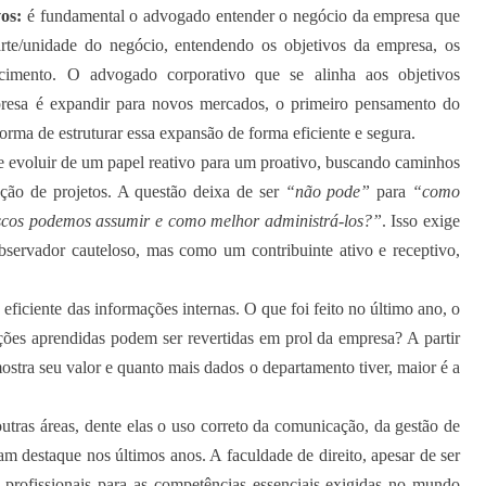
os:
é fundamental o advogado entender o negócio da empresa que
parte/unidade do negócio, entendendo os objetivos da empresa, os
cimento. O advogado corporativo que se alinha aos objetivos
presa é expandir para novos mercados, o primeiro pensamento do
forma de estruturar essa expansão de forma eficiente e segura.
e evoluir de um papel reativo para um proativo, buscando caminhos
zação de projetos. A questão deixa de ser
“não pode”
para
“como
scos podemos assumir e como melhor administrá-los?”
. Isso exige
servador cauteloso, mas como um contribuinte ativo e receptivo,
o eficiente das informações internas. O que foi feito no último ano, o
ções aprendidas podem ser revertidas em prol da empresa? A partir
mostra seu valor e quanto mais dados o departamento tiver, maior é a
outras áreas, dente elas o uso correto da comunicação, da gestão de
m destaque nos últimos anos. A faculdade de direito, apesar de ser
profissionais para as competências essenciais exigidas no mundo