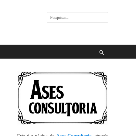
Pesquisar
por:
Buscar
Esta é a página da
Ases Consultoria
, através