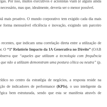
egas. Por isso, muitos executivos e acionistas viam (e alguns ainda
ecessário, mas que, idealmente, deveria ser o menor possível.
stá mais proativo. O mundo corporativo tem exigido cada dia mais
e forma mensurável eficiência e inovação, exigindo um parceiro
ecentes, que indicam uma correlação direta entre a utilização de
or. O
“1º Relatório Impacto da IA Generativa no Direito”
(OAB
 observa que
“aqueles que utilizam a tecnologia com frequência
 que não a utilizam demonstram uma postura cética ou neutra”
(p.
rídico no centro da estratégia de negócios, a resposta reside na
oção de indicadores de performance
(KPIs)
, o uso inteligente da
égica bem estruturada, sendo que esta se manifesta através de