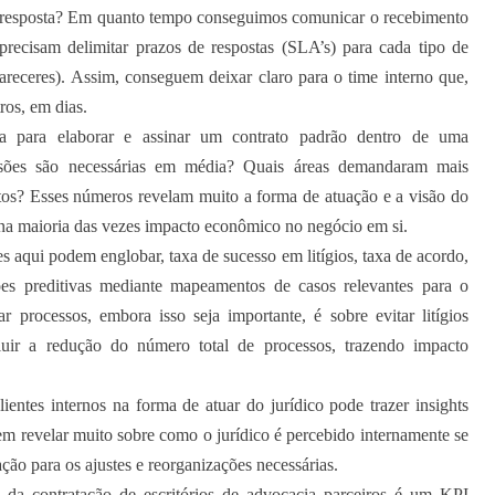
ma resposta? Em quanto tempo conseguimos comunicar o recebimento
precisam delimitar prazos de respostas (SLA’s) para cada tipo de
pareceres). Assim, conseguem deixar claro para o time interno que,
ros, em dias.
 para elaborar e assinar um contrato padrão dentro de uma
isões são necessárias em média? Quais áreas demandaram mais
atos? Esses números revelam muito a forma de atuação e a visão do
m na maioria das vezes impacto econômico no negócio em si.
s aqui podem englobar, taxa de sucesso em litígios, taxa de acordo,
es preditivas mediante mapeamentos de casos relevantes para o
 processos, embora isso seja importante, é sobre evitar litígios
uir a redução do número total de processos, trazendo impacto
ientes internos na forma de atuar do jurídico pode trazer insights
dem revelar muito sobre como o jurídico é percebido internamente se
ação para os ajustes e reorganizações necessárias.
 da contratação de escritórios de advocacia parceiros é um KPI