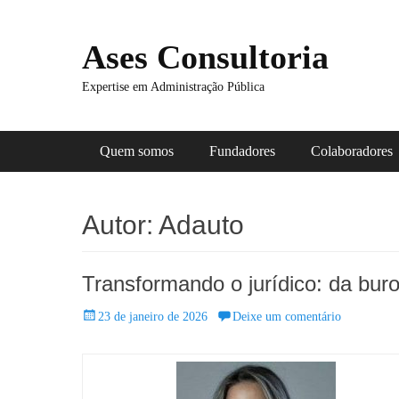
Ases Consultoria
Expertise em Administração Pública
Menu principal
Pular
Quem somos
Fundadores
Colaboradores
para
o
conteúdo
Autor:
Adauto
Transformando o jurídico: da bur
Posted
23 de janeiro de 2026
Deixe um comentário
on