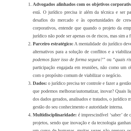
Advogados alinhados com os objetivos corporativ
está. O jurídico precisa ir além da técnica e ser 
desafios do mercado e às oportunidades de cres
corporativos, entende que quando o projeto da em
jurídico não pode ser apenas os de riscos, mas sim a 
Parceiro estratégico:
A mentalidade do jurídico dev
alternativos para a solução de conflitos e a viabili
podemos fazer isso de forma segura?”
ou
“quais ri
participação engajada em reuniões, não como um ob
com o propósito comum de viabilizar o negócio.
Dados:
o jurídico precisa ter controle e fazer a gestã
que podemos melhorar/automatizar, inovar? Quais li
dos dados gerados, analisados e tratados, o jurídico 
gestão do seu conhecimento e autoridade interna.
Multidisciplinaridade:
é imprescindível ‘saber’ de 
projetos, sendo que inovação e da tecnologia ganhara
um curso de humanas, muitas vezes não prepara os 