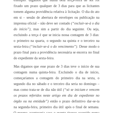
exemplo: digamos que numa bela terça-feira de sol foi
fixado um prazo qualquer de 3 dias para que as licitantes
tomem alguma providência relativa à licitação. O dia do ato
em si – sessão de abertura de envelopes ou publicação na
imprensa oficial – não deve ser contado
(“excluir-se-á o dia
do início”)
, mas sim a partir do dia seguinte. Ou seja,
excluindo a terça é que se inicia nossa contagem de 3 dias:
o primeiro na quarta, o segundo na quinta e o terceiro na
sexta-feira
(“incluir-se-á o do vencimento”)
. Desse modo o
prazo final para a providência necessária se encerra no final
do expediente da sexta-feira.
Mas digamos que esse prazo de 3 dias teve o início de sua
contagem numa quinta-feira. Excluindo o dia de início,
começaríamos a contagem do primeiro dia na sexta, o
segundo dia no sábado e o terceiro dia seria no domingo –
mas como trata-se de dia não útil
(“só se iniciam e vencem
os prazos referidos neste artigo em dia de expediente no
órgão ou na entidade”)
então o prazo definitivo dar-se-ia
na segunda-feira, primeiro dia útil após o final de semana.
O mesmo aconteceria caso o evento tivesse ocorrido numa