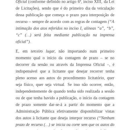
Oficial
(conforme definido no artigo 6º, inciso XIII, da Lei
de Licitações), sendo que é do primeiro dia da veiculação
dessa publicação que começa o prazo para interposição de
recurso – sempre de acordo com as regras de contagem
(“A
intimação dos atos referidos no inciso I, alíneas “a”, “b”,
“c” (…) será feita mediante publicação na imprensa
oficial”)
.
E, em
terceiro lugar
, não importando num primeiro
momento qual o início da contagem de prazo – se no
decorrer da sessão ou através da Imprensa Oficial –, é
indispensável que a licitante que desejar recorrer tenha
pleno acesso aos autos do procedimento licitatório, quer
seja físico, quer seja virtual. Se isso não ocorrer, então,
independentemente de quando tenha sido realizada a sessão
ou de que tenha havido a publicação, o início da contagem
de prazo somente dar-se-á a partir do momento que a
Administração Pública efetivamente disponibilizar vistas
dos autos à licitante que deseja interpor recurso
(“Nenhum
prazo de recurso (…) se inicia ou corre sem que os autos do