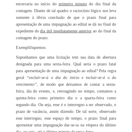
encerraria no início do
primeiro minuto
do dia final da
contagem. Diante de tal quadro o raciocínio lógico nos leva
somente à óbvia conclusão de que o prazo final para
apresentação de uma impugnação ao edital se dá no final do
expediente do
dia útil imediatamente anterior
ao do final da
contagem do prazo.
Exemplifiquemos.
Suponhamos que uma licitação tem sua data de abertura
designada para uma sexta-feira. Qual seria o prazo fatal
para apresentação de uma impugnação ao edital? Pela regra
geral
“excluir-se-á o dia do início e incluir-se-á o do
vencimento”
, de modo que deixamos de contar a sexta-
feira, dia do evento, e, retroagindo no tempo, contamos a
quinta-feira como primeiro dia e a quarta-feira como
segundo dia. Ou seja, esse é o interregno a ser observado, o
prazo de vacância, assim dizendo. De tal sorte, observado
esse interregno, esse espaço de tempo, o prazo final para
apresentar uma impugnação dar-se-ia na véspera do último
dia, ou seja, até o último minuto da terça-feira.