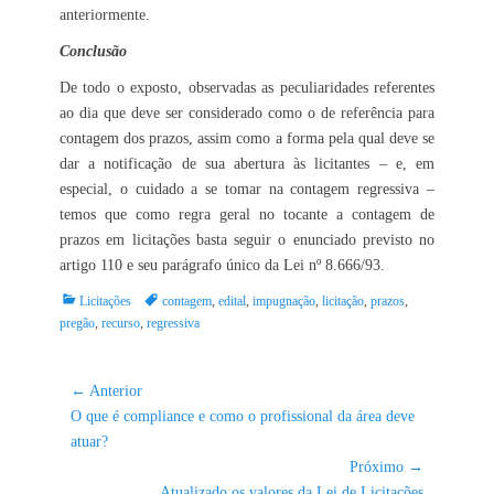
anteriormente.
Conclusão
De todo o exposto, observadas as peculiaridades referentes
ao dia que deve ser considerado como o de referência para
contagem dos prazos, assim como a forma pela qual deve se
dar a notificação de sua abertura às licitantes – e, em
especial, o cuidado a se tomar na contagem regressiva –
temos que como regra geral no tocante a contagem de
prazos em licitações basta seguir o enunciado previsto no
artigo 110 e seu parágrafo único da Lei nº 8.666/93.
Categorias:
Tags:
Licitações
contagem
,
edital
,
impugnação
,
licitação
,
prazos
,
pregão
,
recurso
,
regressiva
Navegação
← Anterior
Post
de
O que é compliance e como o profissional da área deve
anterior:
atuar?
Post
Próximo →
Próximo
Atualizado os valores da Lei de Licitações