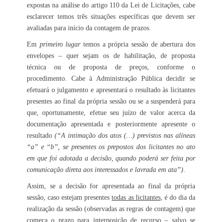
expostas na análise do artigo 110 da Lei de Licitações, cabe
esclarecer temos três situações específicas que devem ser
avaliadas para início da contagem de prazos.
Em
primeiro lugar
temos a própria sessão de abertura dos
envelopes – quer sejam os de habilitação, de proposta
técnica ou de proposta de preços, conforme o
procedimento. Cabe à Administração Pública decidir se
efetuará o julgamento e apresentará o resultado às licitantes
presentes ao final da própria sessão ou se a suspenderá para
que, oportunamente, efetue seu juízo de valor acerca da
documentação apresentada e posteriormente apresente o
resultado
(“A intimação dos atos (…) previstos nas alíneas
“a” e “b”, se presentes os prepostos dos licitantes no ato
em que foi adotada a decisão, quando poderá ser feita por
comunicação direta aos interessados e lavrada em ata”)
.
Assim, se a decisão for apresentada ao final da própria
sessão, caso estejam presentes
todas as licitantes
, é do dia da
realização da sessão (observadas as regras de contagem) que
começa o prazo para interposição de recurso – salvo se