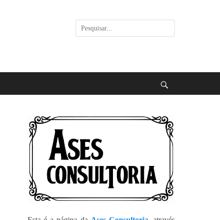
Pesquisar
por:
Buscar
Esta é a página da
Ases Consultoria
, através