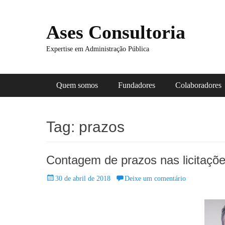
Ases Consultoria
Expertise em Administração Pública
Menu principal
Pular
Quem somos
Fundadores
Colaboradores
para
o
conteúdo
Tag:
prazos
Contagem de prazos nas licitaçõ
Posted
30 de abril de 2018
Deixe um comentário
on