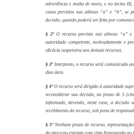
advertência e multa de mora, e no inciso III,
casos previstos nas alíneas “a” e “b”, se p
decisão, quando poderá ser feita por comunica
§ 2º
O recurso previsto nas alíneas “a” e “
autoridade competente, motivadamente e prese
eficácia suspensiva aos demais recursos.
§ 3º
Interposto, o recurso será comunicado ao
dias úteis.
§ 4º
O recurso será dirigido à autoridade super
reconsiderar sua decisão, no prazo de 5 (cin
informado, devendo, neste caso, a decisão s
recebimento do recurso, sob pena de responsab
§ 5º
Nenhum prazo de recurso, representação 
do processo estejam com vista franqueada ao i