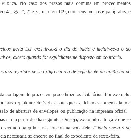
ão Pública. No caso dos prazos mais comuns em procedimentos
igo 41, §§ 1º, 2º e 3º, o artigo 109, com seus incisos e parágrafos, e
dos nesta Lei, excluir-se-á o dia do início e incluir-se-á o do
tivos, exceto quando for explicitamente disposto em contrário.
razos referidos neste artigo em dia de expediente no órgão ou na
r da contagem de prazos em procedimentos licitatórios. Por exemplo:
um prazo qualquer de 3 dias para que as licitantes tomem alguma
sessão de abertura de envelopes ou publicação na imprensa oficial –
mas sim a partir do dia seguinte. Ou seja, excluindo a terça é que se
o segundo na quinta e o terceiro na sexta-feira
(“incluir-se-á o do
ia necessária se encerra no final do expediente da sexta-feira.