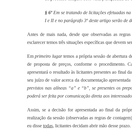
§ 6º
Em se tratando de licitações efetuadas na
I e II e no parágrafo 3º deste artigo serão de do
Antes de mais nada, desde que observadas as regras j
esclarecer temos três situações específicas que devem se
Em
primeiro lugar
temos a própria sessão de abertura d
de proposta de preços, conforme o procedimento. Ca
apresentará o resultado às licitantes presentes ao final 
seu juízo de valor acerca da documentação apresentada 
previstos nas alíneas “a” e “b”, se presentes os prep
poderá ser feita por comunicação direta aos interessad
Assim, se a decisão for apresentada ao final da própr
realização da sessão (observadas as regras de contagem)
eu disse
todas
, licitantes decidam abrir mão desse prazo.