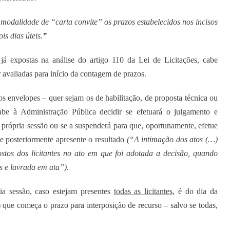
 modalidade de “carta convite” os prazos estabelecidos nos incisos
is dias úteis.
”
á expostas na análise do artigo 110 da Lei de Licitações, cabe
r avaliadas para início da contagem de prazos.
os envelopes – quer sejam os de habilitação, de proposta técnica ou
be à Administração Pública decidir se efetuará o julgamento e
da própria sessão ou se a suspenderá para que, oportunamente, efetue
e posteriormente apresente o resultado
(“A intimação dos atos (…)
ostos dos licitantes no ato em que foi adotada a decisão, quando
os e lavrada em ata”)
.
ia sessão, caso estejam presentes
todas as licitantes
, é do dia da
 que começa o prazo para interposição de recurso – salvo se todas,