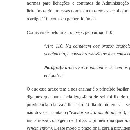
normas para licitações e contratos da Administraç
licitatórios, dentre essas normas temos em especial o art
o artigo 110, com seu parágrafo único.
Comecemos pelo final, ou seja, pelo artigo 110:
“Art. 110.
Na contagem dos prazos estabeleci
vencimento, e considerar-se-ão os dias consecu
Parágrafo único.
Só se iniciam e vencem os p
entidade.
”
O que esse artigo tem a nos ensinar é o princípio basila
digamos que numa bela terça-feira de sol foi fixado 
providência relativa à licitação. O dia do ato em si – 
não deve ser contado
(“excluir-se-á o dia do início”)
, 
inicia nossa contagem de 3 dias: o primeiro na quarta, 
vencimento”)
. Desse modo o prazo final para a providênc