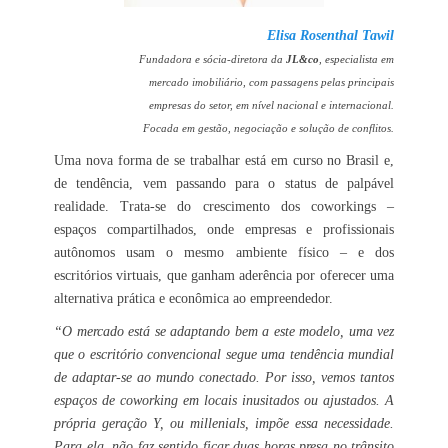
Elisa Rosenthal Tawil
Fundadora e sócia-diretora da
JL&co
, especialista em
mercado imobiliário, com passagens pelas principais
empresas do setor, em nível nacional e internacional.
Focada em gestão, negociação e solução de conflitos.
Uma nova forma de se trabalhar está em curso no Brasil e,
de tendência, vem passando para o status de palpável
realidade. Trata-se do crescimento dos coworkings –
espaços compartilhados, onde empresas e profissionais
autônomos usam o mesmo ambiente físico – e dos
escritórios virtuais, que ganham aderência por oferecer uma
alternativa prática e econômica ao empreendedor.
“O mercado está se adaptando bem a este modelo, uma vez
que o escritório convencional segue uma tendência mundial
de adaptar-se ao mundo conectado. Por isso, vemos tantos
espaços de coworking em locais inusitados ou ajustados. A
própria geração Y, ou millenials, impõe essa necessidade.
Para ela, não faz sentido ficar duas horas presa no trânsito