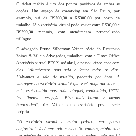
O ticket médio é um dos pontos positivos de ambas as
opções. Um espaço de coworking em São Paulo, por
exemplo, vai de R$200,00 a R$900,00 por posto de
trabalho. Já o escritório virtual pode variar entre R$90,00 e
R$290,00 mensais, com atendimento personalizado
trilíngue.
O advogado Bruno Zilberman Vainer, sócio do Escritório
Vainer & Villela Advogados, trabalhou com a Times Office
(escritório virtual BESP) até abril, e passou cinco anos com
eles.
“Alugávamos uma sala e íamos todos os dias.
Usávamos a sala de reunião, pagando por hora. A
vantagem do escritório virtual é que você paga um valor e,
nele, está contido quase tudo: aluguel, condomínio, IPTU,
luz, limpeza, recepção. Fica mais barato e menos
burocrático”
, diz Vainer, cujo escritório possui sede
própria.
“O escritório virtual é muito prático, mas pouco
confortável. Você tem tudo à mão. No entanto, minha sala
era minúscula. Éramos quatro pessoas trabalhando em 12