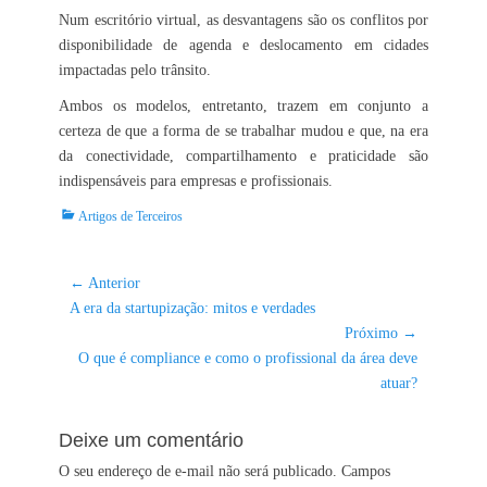
Num escritório virtual, as desvantagens são os conflitos por
disponibilidade de agenda e deslocamento em cidades
impactadas pelo trânsito.
Ambos os modelos, entretanto, trazem em conjunto a
certeza de que a forma de se trabalhar mudou e que, na era
da conectividade, compartilhamento e praticidade são
indispensáveis para empresas e profissionais.
Categorias:
Artigos de Terceiros
Navegação
← Anterior
Post
de
A era da startupização: mitos e verdades
anterior:
Próximo →
Post
Próximo
O que é compliance e como o profissional da área deve
post:
atuar?
Deixe um comentário
O seu endereço de e-mail não será publicado.
Campos