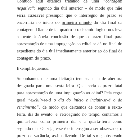
Contudo aqui estamos tratando de uma
“contagem
negativa”
: segundo dia útil anterior – de modo que
não
seria razoável
pressupor que o interregno de prazo se
encerraria no início do
primeiro minuto
do dia final da
contagem. Diante de tal quadro o raciocínio lógico nos leva
somente à óbvia conclusão de que o prazo final para
apresentação de uma impugnação ao edital se dá no final do
expediente do
dia útil imediatamente anterior
ao do final da
contagem do prazo.
Exemplifiquemos.
Suponhamos que uma licitação tem sua data de abertura
designada para uma sexta-feira. Qual seria o prazo fatal
para apresentação de uma impugnação ao edital? Pela regra
geral
“excluir-se-á o dia do início e incluir-se-á o do
vencimento”
, de modo que deixamos de contar a sexta-
feira, dia do evento, e, retroagindo no tempo, contamos a
quinta-feira como primeiro dia e a quarta-feira como
segundo dia. Ou seja, esse é o interregno a ser observado, o
prazo de vacância, assim dizendo. De tal sorte, observado