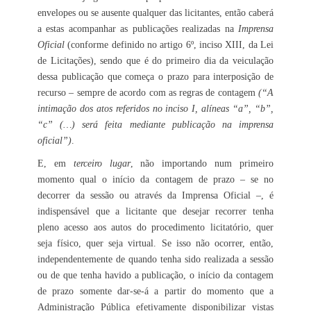
envelopes ou se ausente qualquer das licitantes, então caberá
a estas acompanhar as publicações realizadas na
Imprensa
Oficial
(conforme definido no artigo 6º, inciso XIII, da Lei
de Licitações), sendo que é do primeiro dia da veiculação
dessa publicação que começa o prazo para interposição de
recurso – sempre de acordo com as regras de contagem
(“A
intimação dos atos referidos no inciso I, alíneas “a”, “b”,
“c” (…) será feita mediante publicação na imprensa
oficial”)
.
E, em
terceiro lugar
, não importando num primeiro
momento qual o início da contagem de prazo – se no
decorrer da sessão ou através da Imprensa Oficial –, é
indispensável que a licitante que desejar recorrer tenha
pleno acesso aos autos do procedimento licitatório, quer
seja físico, quer seja virtual. Se isso não ocorrer, então,
independentemente de quando tenha sido realizada a sessão
ou de que tenha havido a publicação, o início da contagem
de prazo somente dar-se-á a partir do momento que a
Administração Pública efetivamente disponibilizar vistas