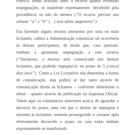
Pública, tendo avaliado tanto o recurso quanto eventuais
impugnações, se manifeste expressamente, decidindo pela
procedência ou não do mesmo
(“O recurso previsto nas
alíneas “a” e “b” (…) terá efeito suspensivo”)
.
Em havendo algum recurso interposto por uma ou mais
licitantes, caberá à Administração comunicar tal ocorrência
às demais participantes, de modo que, caso queiram,
venham a apresentar impugnação a esse recurso
(“Interposto, o recurso será comunicado aos demais
licitantes, que poderão impugná-lo no prazo de 5 (cinco)
dias úteis”)
. Como a Lei Licitatória não determina a forma
de comunicação, esta poderá se dar tanto através de
comunicação direta às licitantes – conforme determinar o
edital – quanto através de publicação na Imprensa Oficial.
Valem aqui os comentários anteriores acerca de aguardar o
decorrer do prazo, uma vez que o direito de impugnar é
inerente às licitantes, somente prosseguindo o certame após
efetivamente decorrido o prazo ou caso todas tenham
expressamente se manifestado.