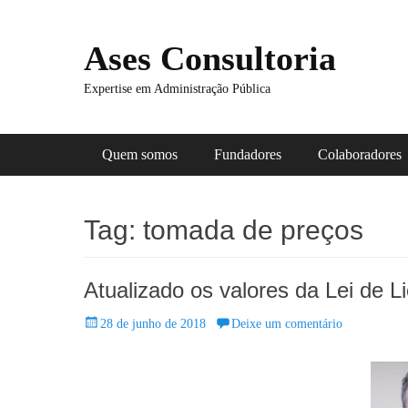
Ases Consultoria
Expertise em Administração Pública
Menu principal
Pular
Quem somos
Fundadores
Colaboradores
para
o
conteúdo
Tag:
tomada de preços
Atualizado os valores da Lei de L
Posted
28 de junho de 2018
Deixe um comentário
on