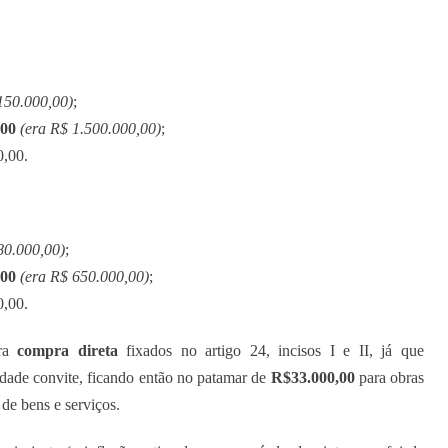
150.000,00)
;
,00
(era R$ 1.500.000,00)
;
0,00.
80.000,00)
;
,00
(era R$ 650.000,00)
;
0,00.
ara
compra direta
fixados no artigo 24, incisos I e II, já que
idade convite, ficando então no patamar de
R$33.000,00
para obras
de bens e serviços.